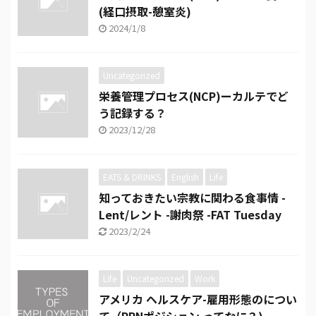
(経口摂取-憩室炎)
2024/1/8
Uncategorized
栄養管理プロセス(NCP)ーカルテでど
う記録する？
2023/12/28
EATS & DRINKS
English
Life
知っておきたい宗教に関わる食事情 -
Lent/レント -謝肉祭 -FAT Tuesday
2023/2/24
Life
Uncategorized
Work
アメリカ ヘルスケア-雇用形態のについ