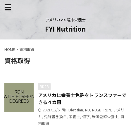
アメリカ de 臨床栄養士
FYI Nutrition
HOME
>
資格取得
資格取得
RD2B
アメリカに栄養士免許をトランスファーで
きる４カ国
2021/12/6
Dietitian
,
RD
,
RD2B
,
RDN
,
アメリ
カ
,
免許書き換え
,
栄養士
,
留学
,
米国登録栄養士
,
資
格取得