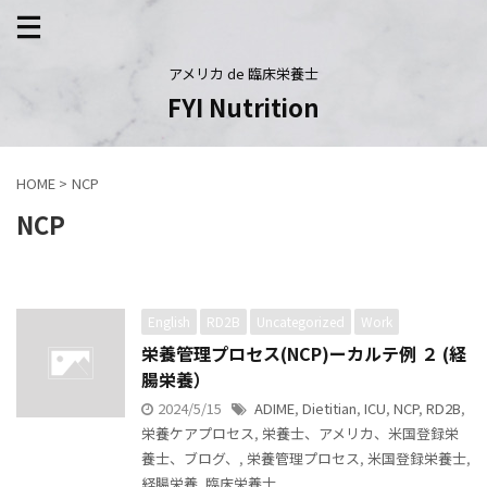
アメリカ de 臨床栄養士
FYI Nutrition
HOME
>
NCP
NCP
English
RD2B
Uncategorized
Work
栄養管理プロセス(NCP)ーカルテ例 ２ (経
腸栄養）
2024/5/15
ADIME
,
Dietitian
,
ICU
,
NCP
,
RD2B
,
栄養ケアプロセス
,
栄養士、アメリカ、米国登録栄
養士、ブログ、
,
栄養管理プロセス
,
米国登録栄養士
,
経腸栄養
,
臨床栄養士